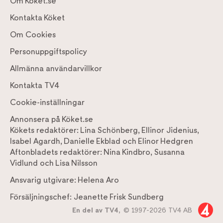
Om Köket.se
Kontakta Köket
Om Cookies
Personuppgiftspolicy
Allmänna användarvillkor
Kontakta TV4
Cookie-inställningar
Annonsera på Köket.se
Kökets redaktörer:
Lina Schönberg
,
Ellinor Jidenius
,
Isabel Agardh
,
Danielle Ekblad
och
Elinor Hedgren
Aftonbladets redaktörer:
Nina Kindbro
,
Susanna
Vidlund
och
Lisa Nilsson
Ansvarig utgivare:
Helena Aro
Försäljningschef:
Jeanette Frisk Sundberg
En del av TV4,
© 1997-2026 TV4 AB