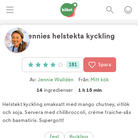
Jennies helstekta kyckling
Foto:
tv4
181
Spara
Betyg: 4 av 5 (181 röster)
Av:
Jennie Walldén
Från:
Mitt kök
14
ingredienser
1 h 15 min
Helstekt kyckling smaksatt med mango chutney, vitlök
och soja. Servera med chilibroccoli, crème fraiche-sås
och basmatiris. Supergott!
Fest
Kyckling