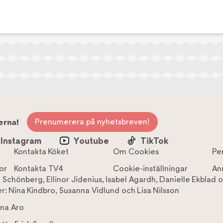
Prenumerera på nyhetsbreven!
erna!
Instagram
Youtube
TikTok
Kontakta Köket
Om Cookies
Pe
or
Kontakta TV4
Cookie-inställningar
An
a Schönberg
,
Ellinor Jidenius
,
Isabel Agardh
,
Danielle Ekblad
o
r:
Nina Kindbro
,
Susanna Vidlund
och
Lisa Nilsson
na Aro