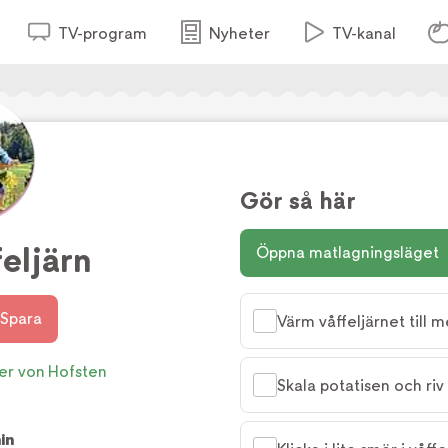
TV-program
Nyheter
TV-kanal
Gör så här
feljärn
Öppna matlagningsläget
Spara
Värm våffeljärnet till 
er von Hofsten
Skala potatisen och riv
in