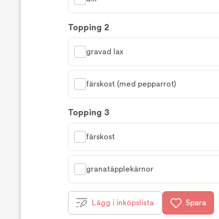
Topping 2
gravad lax
färskost (med pepparrot)
Topping 3
färskost
granatäpplekärnor
Lägg i inköpslista
Spara