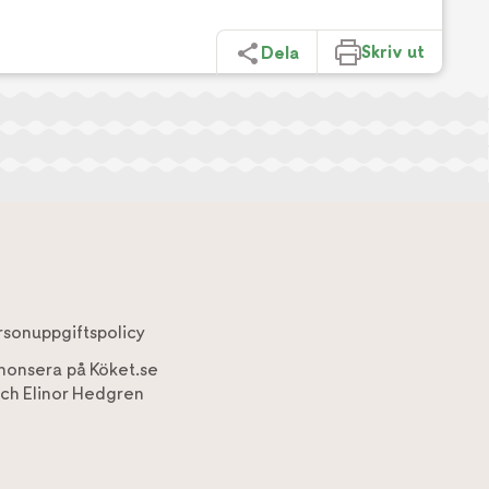
Skriv ut
Dela
rsonuppgiftspolicy
nonsera på Köket.se
ch
Elinor Hedgren