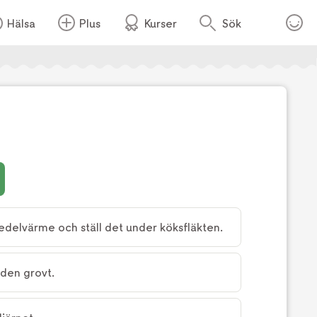
Hälsa
Plus
Kurser
Sök
Foto:
TV4
medelvärme och ställ det under köksfläkten.
 den grovt.