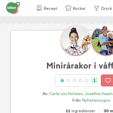
Recept
Kockar
Dryck
Minirårakor i våf
1
Betyg: 1 av 5 (1 röster)
Av:
Carla von Hofsten
,
Josefine Haam
Från:
Nyhetsmorgon
11
ingredienser
30 m