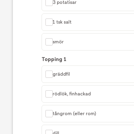
3 potatisar
1 tsk salt
smör
Topping 1
gräddfil
rödlök, finhackad
tångrom (eller rom)
dill