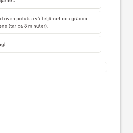
ljärnet.
d riven potatis i våffeljärnet och grädda
lene (tar ca 3 minuter).
ng!