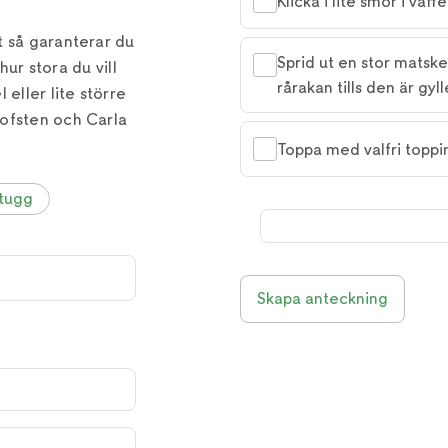
Klicka i lite smör i våffe
t så garanterar du
Sprid ut en stor matske
 hur stora du vill
rårakan tills den är gyl
 eller lite större
Hofsten och Carla
Toppa med valfri toppi
ltugg
Skapa anteckning