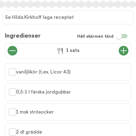
Se Hilda Kirkhoff laga receptet
Ingredienser
Håll skärmen tänd
1 sats
vaniljlikör (t.ex. Licor 43)
0,5-1 l färska jordgubbar
1 msk strösocker
2 dl grädde