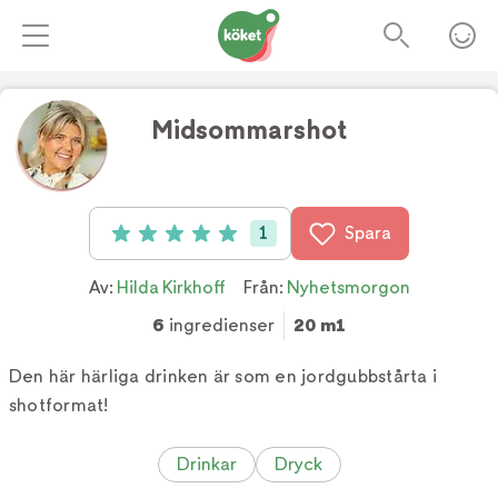
Midsommarshot
Foto:
Tv4
1
Spara
Betyg: 5 av 5 (1 röster)
Av:
Hilda Kirkhoff
Från:
Nyhetsmorgon
6
ingredienser
20 m1
Den här härliga drinken är som en jordgubbstårta i
shotformat!
Drinkar
Dryck