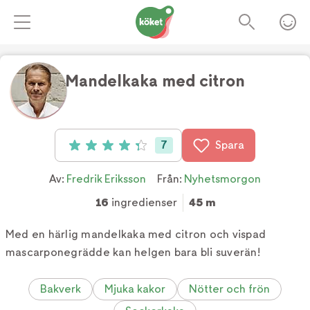
Mandelkaka med citron
Foto:
TV4
7
Spara
Betyg: 4.3 av 5 (7 röster)
Av:
Fredrik Eriksson
Från:
Nyhetsmorgon
16
ingredienser
45 m
Med en härlig mandelkaka med citron och vispad
mascarponegrädde kan helgen bara bli suverän!
Bakverk
Mjuka kakor
Nötter och frön