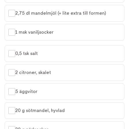
2,75 dl mandelmjöl (+ lite extra till formen)
1 msk vaniljsocker
0,5 tsk salt
2 citroner, skalet
5 äggvitor
20 g sötmandel, hyvlad