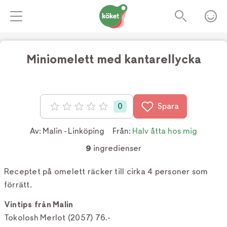
Miniomelett med kantarellycka
Foto:
TV4
0
Spara
Betyg: 0 av 5
Av:
Malin - Linköping
Från:
Halv åtta hos mig
9
ingredienser
Receptet på omelett räcker till cirka 4 personer som
förrätt.
Vintips från Malin
Tokolosh Merlot (2057) 76.-