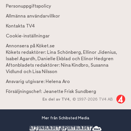
Personuppgiftspolicy
Allmänna användarvillkor
Kontakta TV4
Cookie-inställningar
Annonsera på Köket.se
Kökets redaktörer:
Lina Schönberg
,
Ellinor Jidenius
,
Isabel Agardh
,
Danielle Ekblad
och
Elinor Hedgren
Aftonbladets redaktörer:
Nina Kindbro
,
Susanna
Vidlund
och
Lisa Nilsson
Ansvarig utgivare:
Helena Aro
Försäljningschef:
Jeanette Frisk Sundberg
En del av TV4,
© 1997-2026 TV4 AB
Mer från Schibsted Media