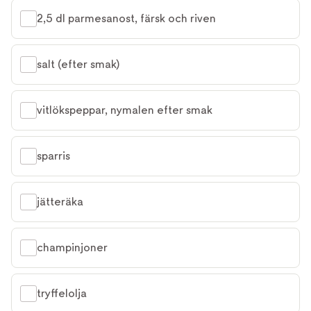
2,5 dl parmesanost, färsk och riven
salt (efter smak)
vitlökspeppar, nymalen efter smak
sparris
jätteräka
champinjoner
tryffelolja