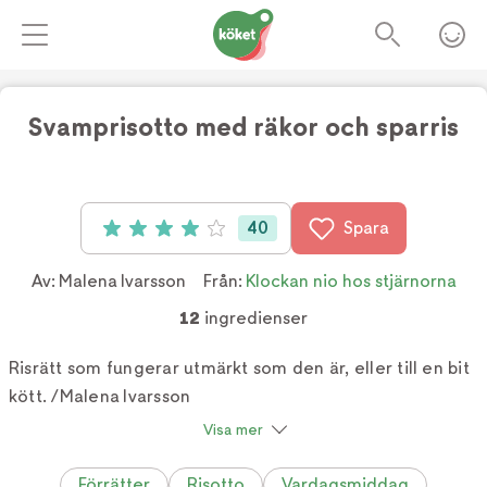
Svamprisotto med räkor och sparris
Foto:
TV4
40
Spara
Betyg: 4 av 5 (40 röster)
Av:
Malena Ivarsson
Från:
Klockan nio hos stjärnorna
12
ingredienser
Risrätt som fungerar utmärkt som den är, eller till en bit
kött. /Malena Ivarsson
Visa mer
Förrätter
Risotto
Vardagsmiddag