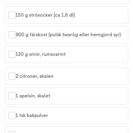
ska användas. Varje år hålls en ost- och vinfestival i Lviv,
då man bland annat bakar en 200 kilo tung cheesecake
150 g strösocker [ca 1,6 dl]
så att det ska räcka till alla. Vårt recept är något lättare
och räcker till 12 personer.” /Anja Allvin och Anastasia
900 g färskost (polsk twaróg eller hemgjord syr)
Lundqvist
120 g smör, rumsvarmt
2 citroner, skalen
1 apelsin, skalet
1 tsk bakpulver