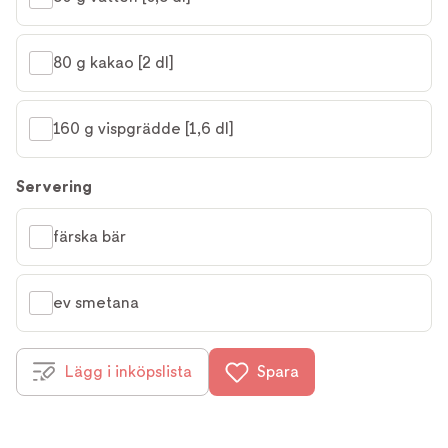
80 g kakao [2 dl]
160 g vispgrädde [1,6 dl]
Servering
färska bär
ev smetana
Lägg i inköpslista
Spara