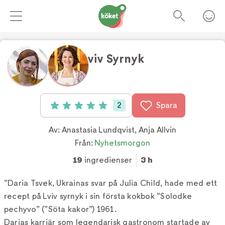
Lviv Syrnyk
Foto:
TV4
2
Spara
Betyg: 5 av 5 (2 röster)
Av:
Anastasia Lundqvist
,
Anja Allvin
Från:
Nyhetsmorgon
19
ingredienser
3 h
”Daria Tsvek, Ukrainas svar på Julia Child, hade med ett
recept på Lviv syrnyk i sin första kokbok ”Solodke
pechyvo” (”Söta kakor”) 1961.
Darias karriär som legendarisk gastronom startade av