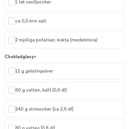
1 tsk vaniljsocker
ca 0,5 krm salt
2 mjöliga potatisar, kokta (medelstora)
Chokladglasyr
12 g gelatinpulver
60 g vatten, kallt [0,6 dl]
240 g strösocker [ca 2,6 dl]
80 g vatten [0,8 dl]