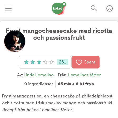
Fryst mangocheesecake med ricotta
och passionsfrukt
Foto:
Linda Lomelino
261
Spara
Betyg: 3.1 av 5 (261 röster)
Av:
Linda Lomelino
Från:
Lomelinos tårtor
9
ingredienser
45 min + 6 h i frys
Fryst mangopassion, en cheesecake på philadelphiaost
och ricotta med frisk smak av mango och passionsfrukt.
Recept från boken Lomelinos tårtor
.