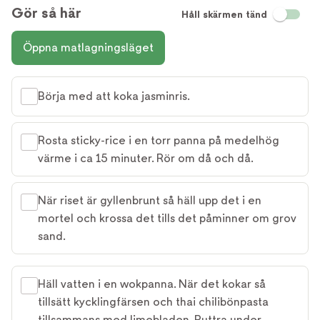
Gör så här
Håll skärmen tänd
Öppna matlagningsläget
Börja med att koka jasminris.
Rosta sticky-rice i en torr panna på medelhög
värme i ca 15 minuter. Rör om då och då.
När riset är gyllenbrunt så häll upp det i en
mortel och krossa det tills det påminner om grov
sand.
Häll vatten i en wokpanna. När det kokar så
tillsätt kycklingfärsen och thai chilibönpasta
tillsammans med limebladen. Puttra under