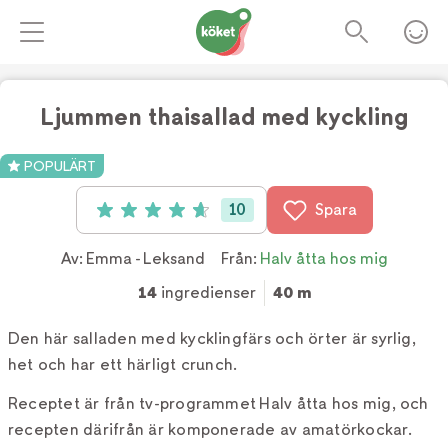
Ljummen thaisallad med kyckling
Foto:
Tv4
POPULÄRT
10
Spara
Betyg: 4.7 av 5 (10 röster)
Av:
Emma - Leksand
Från:
Halv åtta hos mig
14
ingredienser
40 m
Den här salladen med kycklingfärs och örter är syrlig,
het och har ett härligt crunch.
Receptet är från tv-programmet Halv åtta hos mig, och
recepten därifrån är komponerade av amatörkockar.