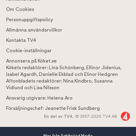
Om Cookies
Personuppgiftspolicy
Allmänna användarvillkor
Kontakta TV4
Cookie-inställningar
Annonsera på Köket.se
Kökets redaktörer:
Lina Schönberg
,
Ellinor Jidenius
,
Isabel Agardh
,
Danielle Ekblad
och
Elinor Hedgren
Aftonbladets redaktörer:
Nina Kindbro
,
Susanna
Vidlund
och
Lisa Nilsson
Ansvarig utgivare:
Helena Aro
Försäljningschef:
Jeanette Frisk Sundberg
En del av TV4,
© 1997-2026 TV4 AB
Mer från Schibsted Media