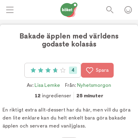
Bakade äpplen med världens
godaste kolasås
4
Spara
Betyg: 3.75 av 5 (4 röster)
Av:
Lisa Lemke
Från:
Nyhetsmorgon
12
ingredienser
25 minuter
En riktigt extra allt-dessert har du här, men vill du göra
den lite enklare kan du helt enkelt bara göra bakade
äpplen och servera med vaniljglass.