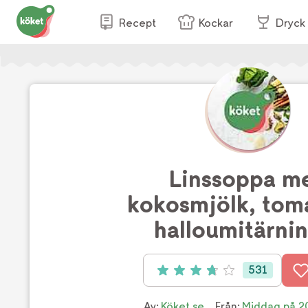
Recept
Kockar
Dryck
Linssoppa m
kokosmjölk, tom
halloumitärni
531
Betyg: 3.8 av 5 (531 röster)
Av:
Köket.se
Från:
Middag på 2