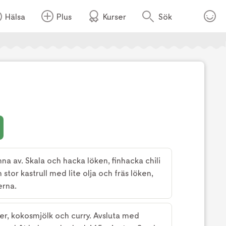
Hälsa
Plus
Kurser
Sök
Foto:
TV4
inna av. Skala och hacka löken, finhacka chili
 stor kastrull med lite olja och fräs löken,
erna.
ter, kokosmjölk och curry. Avsluta med