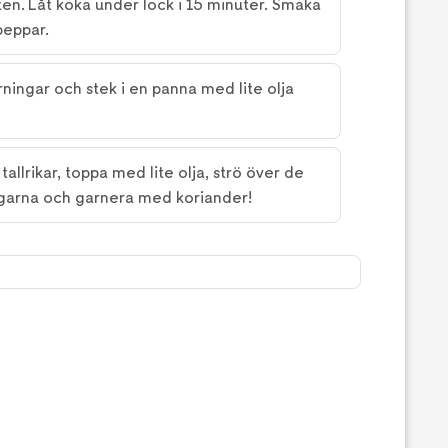
ten. Låt koka under lock i 15 minuter. Smaka
peppar.
rningar och stek i en panna med lite olja
tallrikar, toppa med lite olja, strö över de
ngarna och garnera med koriander!