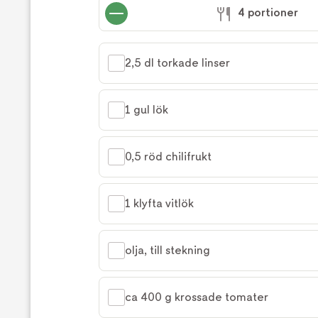
4 portioner
2,5 dl torkade linser
1 gul lök
0,5 röd chilifrukt
1 klyfta vitlök
olja, till stekning
ca 400 g krossade tomater