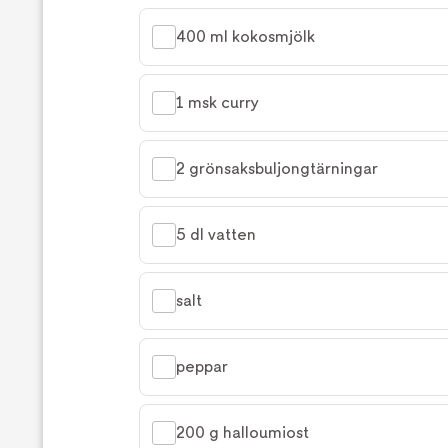
400 ml kokosmjölk
1 msk curry
2 grönsaksbuljongtärningar
5 dl vatten
salt
peppar
200 g halloumiost