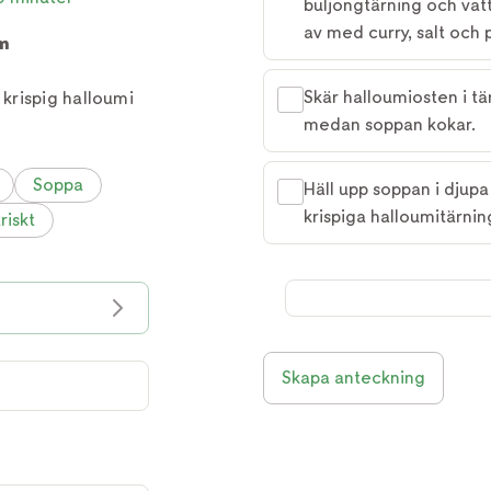
buljongtärning och vat
av med curry, salt och 
m
Skär halloumiosten i tä
krispig halloumi
medan soppan kokar.
Soppa
Häll upp soppan i djupa 
krispiga halloumitärni
riskt
Skapa anteckning