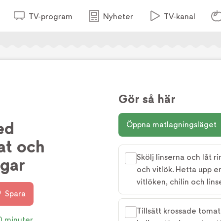
TV-program
Nyheter
TV-kanal
Gör så här
ed
Öppna matlagningsläget
at och
Skölj linserna och låt r
ngar
och vitlök. Hetta upp en
vitlöken, chilin och lins
Spara
Tillsätt krossade toma
0 minuter