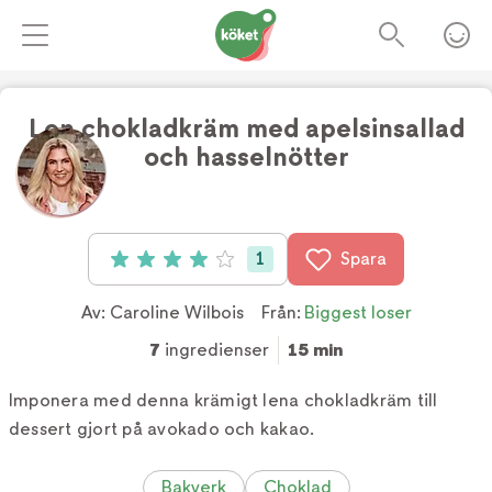
Len chokladkräm med apelsinsallad
och hasselnötter
Foto:
Sofia Kallner
1
Spara
Betyg: 4 av 5 (1 röster)
Av:
Caroline Wilbois
Från:
Biggest loser
7
ingredienser
15 min
Imponera med denna krämigt lena chokladkräm till
dessert gjort på avokado och kakao.
Bakverk
Choklad