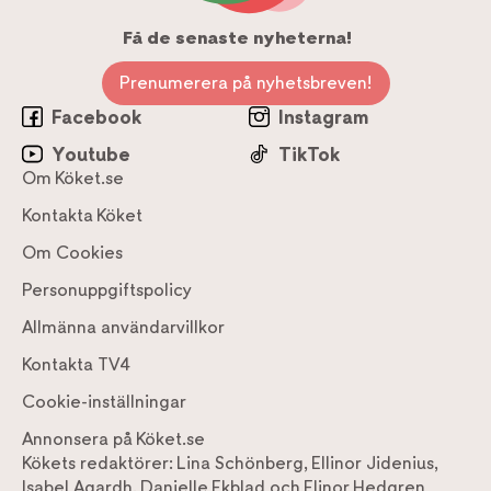
Få de senaste nyheterna!
Prenumerera på nyhetsbreven!
Facebook
Instagram
Youtube
TikTok
Om Köket.se
Kontakta Köket
Om Cookies
Personuppgiftspolicy
Allmänna användarvillkor
Kontakta TV4
Cookie-inställningar
Annonsera på Köket.se
Kökets redaktörer:
Lina Schönberg
,
Ellinor Jidenius
,
Isabel Agardh
,
Danielle Ekblad
och
Elinor Hedgren