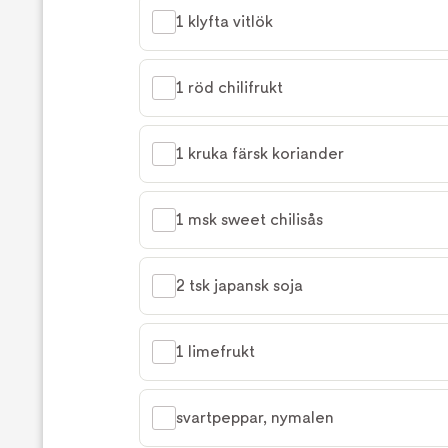
1 klyfta vitlök
1 röd chilifrukt
1 kruka färsk koriander
1 msk sweet chilisås
2 tsk japansk soja
1 limefrukt
svartpeppar, nymalen