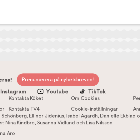
Prenumerera på nyhetsbreven!
erna!
Instagram
Youtube
TikTok
Kontakta Köket
Om Cookies
Pe
or
Kontakta TV4
Cookie-inställningar
An
a Schönberg
,
Ellinor Jidenius
,
Isabel Agardh
,
Danielle Ekblad
o
r:
Nina Kindbro
,
Susanna Vidlund
och
Lisa Nilsson
na Aro