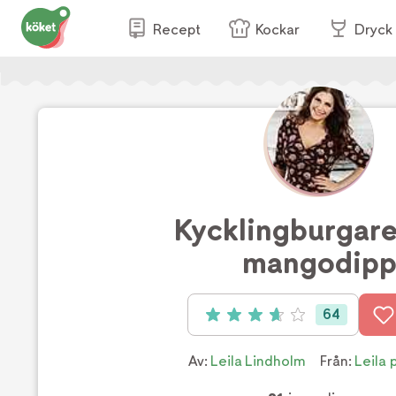
Recept
Kockar
Dryck
Kycklingburgar
mangodip
64
Betyg: 3.7 av 5 (64 röster)
Av:
Leila Lindholm
Från:
Leila 