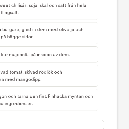
et chilisås, soja, skal och saft från hela
flingsalt.
ra burgare, gnid in dem med olivolja och
m på bägge sidor.
 lite majonnäs på insidan av dem.
kivad tomat, skivad rödlök och
era med mangodipp.
on och tärna den fint. Finhacka myntan och
a ingredienser.