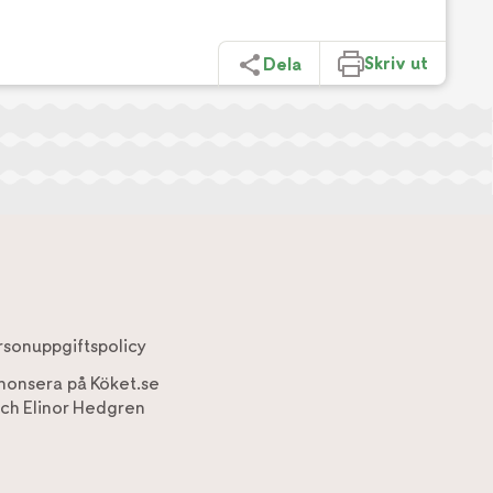
Skriv ut
Dela
rsonuppgiftspolicy
nonsera på Köket.se
ch
Elinor Hedgren