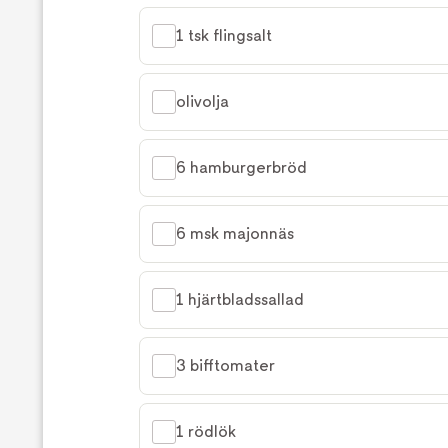
1 tsk flingsalt
olivolja
6 hamburgerbröd
6 msk majonnäs
1 hjärtbladssallad
3 bifftomater
1 rödlök