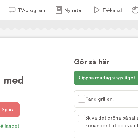
TV-program
Nyheter
TV-kanal
Gör så här
e med
Öppna matlagningsläget
p
Tänd grillen.
Spara
Skiva det gröna på salla
koriander fint och vä
på landet