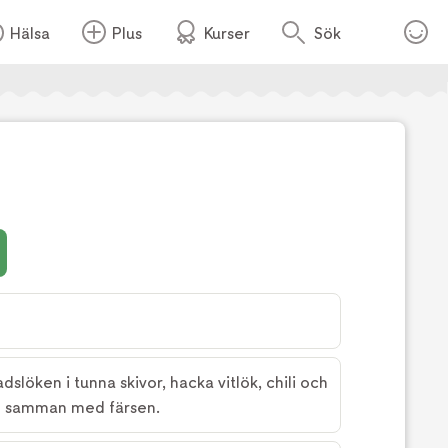
Hälsa
Plus
Kurser
Sök
Foto:
TV4
dslöken i tunna skivor, hacka vitlök, chili och
nd samman med färsen.