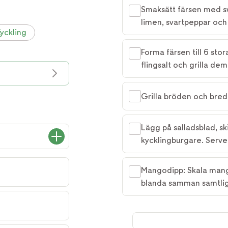
Smaksätt färsen med swe
limen, svartpeppar och 
yckling
Forma färsen till 6 sto
flingsalt och grilla de
Grilla bröden och bred
Lägg på salladsblad, s
kycklingburgare. Serv
Mangodipp: Skala mang
blanda samman samtlig