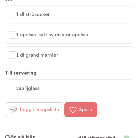
1 dl strösocker
1 apelsin, saft av en stor apelsin
1 dl grand marnier
Till servering
vaniljglass
Lägg i inköpslista
Spara
Gör så här
Håll skärmen tänd