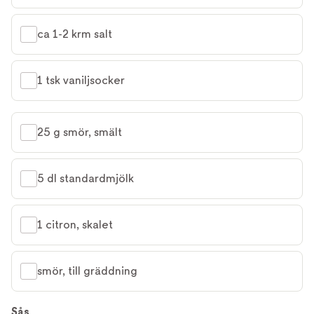
ca 1-2 krm salt
1 tsk vaniljsocker
25 g smör, smält
5 dl standardmjölk
1 citron, skalet
smör, till gräddning
Sås