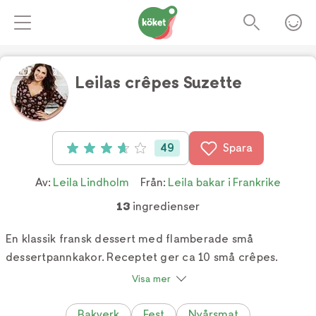
Leilas crêpes Suzette
Foto:
TV4
49
Spara
Betyg: 3.7 av 5 (49 röster)
Av:
Leila Lindholm
Från:
Leila bakar i Frankrike
13
ingredienser
En klassik fransk dessert med flamberade små
dessertpannkakor. Receptet ger ca 10 små crêpes.
Visa mer
Bakverk
Fest
Nyårsmat