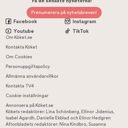
Få de senaste nyheterna!
Prenumerera på nyhetsbreven!
Facebook
Instagram
Youtube
TikTok
Om Köket.se
Kontakta Köket
Om Cookies
Personuppgiftspolicy
Allmänna användarvillkor
Kontakta TV4
Cookie-inställningar
Annonsera på Köket.se
Kökets redaktörer:
Lina Schönberg
,
Ellinor Jidenius
,
Isabel Agardh
,
Danielle Ekblad
och
Elinor Hedgren
Aftonbladets redaktörer:
Nina Kindbro
,
Susanna