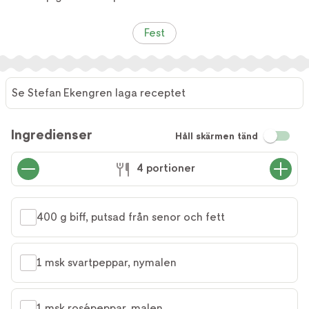
Fest
Se Stefan Ekengren laga receptet
Se
Stefan
Ingredienser
Håll skärmen tänd
Ekengren
laga
4 portioner
receptet
400 g biff, putsad från senor och fett
1 msk svartpeppar, nymalen
1 msk rosépeppar, malen