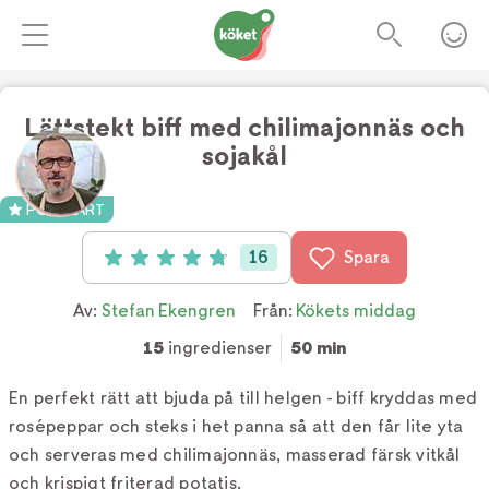
Lättstekt biff med chilimajonnäs och
sojakål
Foto:
TV4
POPULÄRT
16
Spara
Betyg: 4.8 av 5 (16 röster)
Av:
Stefan Ekengren
Från:
Kökets middag
15
ingredienser
50 min
En perfekt rätt att bjuda på till helgen - biff kryddas med
rosépeppar och steks i het panna så att den får lite yta
och serveras med chilimajonnäs, masserad färsk vitkål
och krispigt friterad potatis.