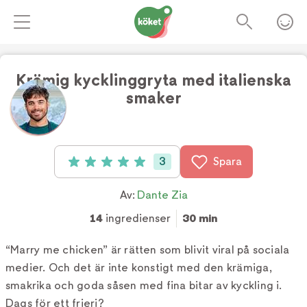
Krämig kycklinggryta med italienska
smaker
Foto:
2 AM
3
Spara
Betyg: 5 av 5 (3 röster)
Av:
Dante Zia
14
ingredienser
30 min
“Marry me chicken” är rätten som blivit viral på sociala
medier. Och det är inte konstigt med den krämiga,
smakrika och goda såsen med fina bitar av kyckling i.
Dags för ett frieri?