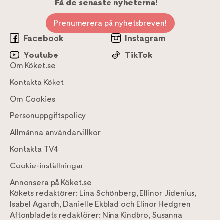
Få de senaste nyheterna!
Prenumerera på nyhetsbreven!
Facebook
Instagram
Youtube
TikTok
Om Köket.se
Kontakta Köket
Om Cookies
Personuppgiftspolicy
Allmänna användarvillkor
Kontakta TV4
Cookie-inställningar
Annonsera på Köket.se
Kökets redaktörer:
Lina Schönberg
,
Ellinor Jidenius
,
Isabel Agardh
,
Danielle Ekblad
och
Elinor Hedgren
Aftonbladets redaktörer:
Nina Kindbro
,
Susanna