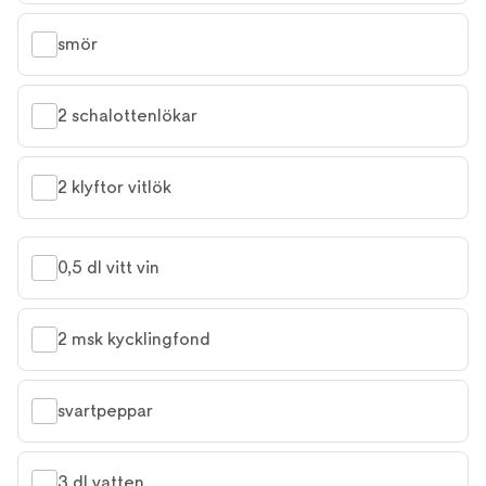
smör
2 schalottenlökar
2 klyftor vitlök
0,5 dl vitt vin
2 msk kycklingfond
svartpeppar
3 dl vatten