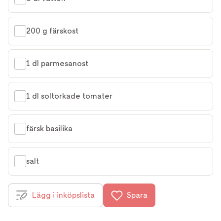
200 g färskost
1 dl parmesanost
1 dl soltorkade tomater
färsk basilika
salt
Lägg i inköpslista
Spara