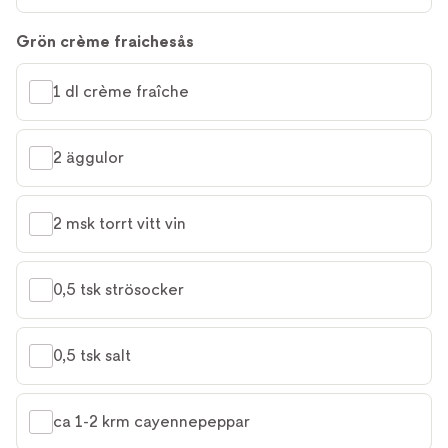
Grön crème fraichesås
1 dl crème fraîche
2 äggulor
2 msk torrt vitt vin
0,5 tsk strösocker
0,5 tsk salt
ca 1-2 krm cayennepeppar