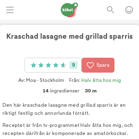
Kraschad lasagne med grillad sparris
Foto:
Tv4
9
Spara
Betyg: 4.67 av 5 (9 röster)
Av:
Moa - Stockholm
Från:
Halv åtta hos mig
14
ingredienser
30 m
Den här kraschade lasagne med grillad sparris är en
riktigt festlig och annorlunda förrätt.
Receptet är från tv-programmet Halv åtta hos mig, och
recepten därifrån är komponerade av amatörkockar.