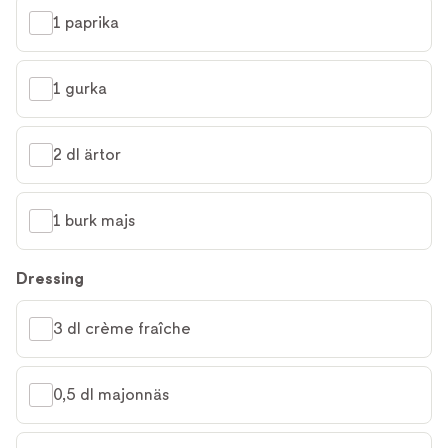
1 paprika
1 gurka
2 dl ärtor
1 burk majs
Dressing
3 dl crème fraîche
0,5 dl majonnäs