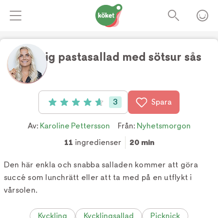
Krämig pastasallad med sötsur sås
Foto:
TV4/ Karoline Pettersson
3
Spara
Betyg: 4.7 av 5 (3 röster)
Av:
Karoline Pettersson
Från:
Nyhetsmorgon
11
ingredienser
20 min
Den här enkla och snabba salladen kommer att göra
succé som lunchrätt eller att ta med på en utflykt i
vårsolen.
Kyckling
Kycklingsallad
Picknick