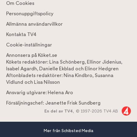
Om Cookies
Personuppgiftspolicy
Allmänna användarvillkor
Kontakta TV4
Cookie-inställningar
Annonsera på Köket.se
Kökets redaktörer:
Lina Schönberg
,
Ellinor Jidenius
,
Isabel Agardh
,
Danielle Ekblad
och
Elinor Hedgren
Aftonbladets redaktörer:
Nina Kindbro
,
Susanna
Vidlund
och
Lisa Nilsson
Ansvarig utgivare:
Helena Aro
Försäljningschef:
Jeanette Frisk Sundberg
En del av TV4,
© 1997-2026 TV4 AB
Mer från Schibsted Media