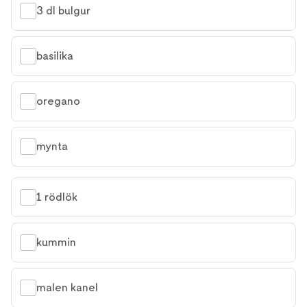
3 dl bulgur
basilika
oregano
mynta
1 rödlök
kummin
malen kanel