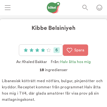
Kibbe Belsiniyeh
Foto:
TV4
6
Spara
Betyg: 4.2 av 5 (6 röster)
Av:
Khaled Bakkar
Från:
Halv åtta hos mig
18
ingredienser
Libanesisk kötträtt med nötfärs, bulgur, pinjenötter och
kryddor. Receptet kommer från programmet Halv åtta
hos mig i TV4, där glada amatörer får visa prov på sin
matlagningskonst.