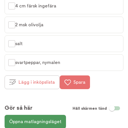
4 cm färsk ingefära
2 msk olivolja
salt
svartpeppar, nymalen
Lägg i inköpslista
Spara
Gör så här
Håll skärmen tänd
Öppna matlagningsläget