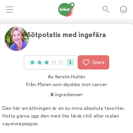
Sötpotatis med ingefära
Foto:
Susanna Blåvarg
1
Spara
Betyg: 3 av 5 (1 röster)
Av:
Kerstin Hultén
Från:
Maten som skyddar mot cancer
5
ingredienser
Den här anrättningen är en av mina absoluta favoriter.
Hotta gärna upp den med lite färsk chili eller malen
cayennepeppar.