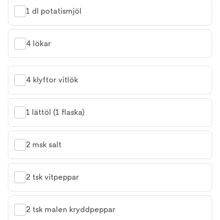
1 dl potatismjöl
4 lökar
4 klyftor vitlök
1 lättöl (1 flaska)
2 msk salt
2 tsk vitpeppar
2 tsk malen kryddpeppar