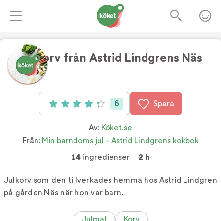
Julkorv från Astrid Lindgrens Näs
Foto:
Lina Eidenberg Adamo
6
Spara
Betyg: 4.3 av 5 (6 röster)
Av:
Köket.se
Från:
Min barndoms jul – Astrid Lindgrens kokbok
14
ingredienser
2 h
Julkorv som den tillverkades hemma hos Astrid Lindgren
på gården Näs när hon var barn.
Julmat
Korv