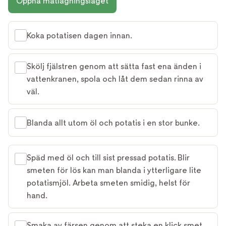
Öppna matlagningsläget
Koka potatisen dagen innan.
Skölj fjälstren genom att sätta fast ena änden i
vattenkranen, spola och låt dem sedan rinna av
väl.
Blanda allt utom öl och potatis i en stor bunke.
Späd med öl och till sist pressad potatis. Blir
smeten för lös kan man blanda i ytterligare lite
potatismjöl. Arbeta smeten smidig, helst för
hand.
Smaka av färsen genom att steka en klick smet.