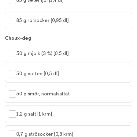
85 g vetemjöl [1,4 dl]
85 g rörsocker [0,95 dl]
Choux-deg
50 g mjölk (3 %) [0,5 dl]
50 g vatten [0,5 dl]
50 g smör, normalsaltat
1,2 g salt [1 krm]
0,7 g strösocker [0,8 krm]