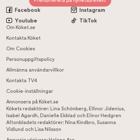
Prenumerera på nyhetsbreven!
Facebook
Instagram
Youtube
TikTok
Om Köket.se
Kontakta Köket
Om Cookies
Personuppgiftspolicy
Allmänna användarvillkor
Kontakta TV4
Cookie-inställningar
Annonsera på Köket.se
Kökets redaktörer:
Lina Schönberg
,
Ellinor Jidenius
,
Isabel Agardh
,
Danielle Ekblad
och
Elinor Hedgren
Aftonbladets redaktörer:
Nina Kindbro
,
Susanna
Vidlund
och
Lisa Nilsson
Ansvarig utgivare:
Helena Aro