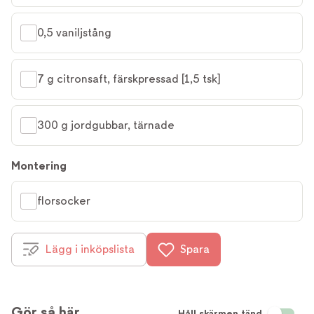
0,5 vaniljstång
7 g citronsaft, färskpressad [1,5 tsk]
300 g jordgubbar, tärnade
Montering
florsocker
Lägg i inköpslista
Spara
Gör så här
Håll skärmen tänd