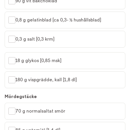
90 g vit bakchoklad
0,8 g gelatinblad [ca 0,3- ½ hushållsblad]
0,3 g salt [0,3 krm]
18 g glykos [0,85 msk]
180 g vispgrädde, kall [1,8 dl]
Mördegstäcke
70 g normalsaltat smör