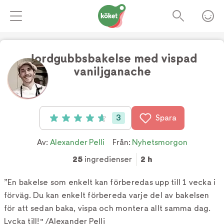
Jordgubbsbakelse med vispad
vaniljganache
Foto:
Tv4
3
Spara
Betyg: 4.7 av 5 (3 röster)
Av:
Alexander Pelli
Från:
Nyhetsmorgon
25
ingredienser
2 h
”En bakelse som enkelt kan förberedas upp till 1 vecka i
förväg. Du kan enkelt förbereda varje del av bakelsen
för att sedan baka, vispa och montera allt samma dag.
Lycka till!" /Alexander Pelli