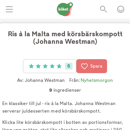
Ris à la Malta med körsbärskompott
(Johanna Westman)
6
Spara
Betyg: 4.8 av 5 (6 röster)
Av:
Johanna Westman
Från:
Nyhetsmorgon
9
ingredienser
En klassiker till jul - ris à la Malta. Johanna Westman
serverar juldesserten med körsbärskompott.
Klicka lite körsbärskompott i botten av portionsformar,
lägg upp gröten, strö lite råsocker och gratinera i 250