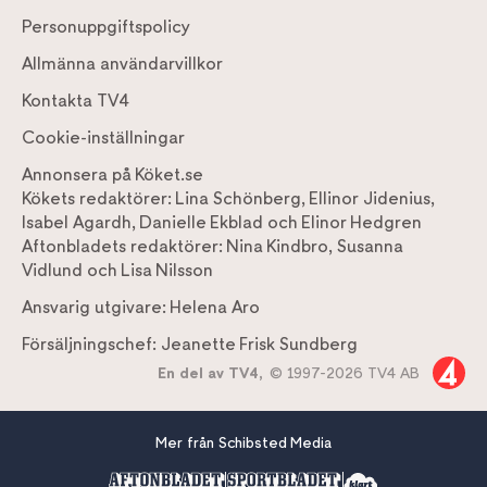
Personuppgiftspolicy
Allmänna användarvillkor
Kontakta TV4
Cookie-inställningar
Annonsera på Köket.se
Kökets redaktörer:
Lina Schönberg
,
Ellinor Jidenius
,
Isabel Agardh
,
Danielle Ekblad
och
Elinor Hedgren
Aftonbladets redaktörer:
Nina Kindbro
,
Susanna
Vidlund
och
Lisa Nilsson
Ansvarig utgivare:
Helena Aro
Försäljningschef:
Jeanette Frisk Sundberg
En del av TV4,
© 1997-2026 TV4 AB
Mer från Schibsted Media