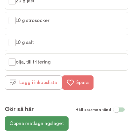
20 g jäst
10 g strösocker
10 g salt
olja, till fritering
Lägg i inköpslista
Spara
Gör så här
Håll skärmen tänd
Öppna matlagningsläget