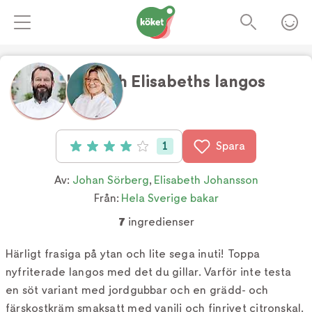
Johan och Elisabeths langos
Foto:
TV4
1
Spara
Betyg: 4 av 5 (1 röster)
Av:
Johan Sörberg
,
Elisabeth Johansson
Från:
Hela Sverige bakar
7
ingredienser
Härligt frasiga på ytan och lite sega inuti! Toppa
nyfriterade langos med det du gillar. Varför inte testa
en söt variant med jordgubbar och en grädd- och
färskostkräm smaksatt med vanilj och finrivet citronskal.