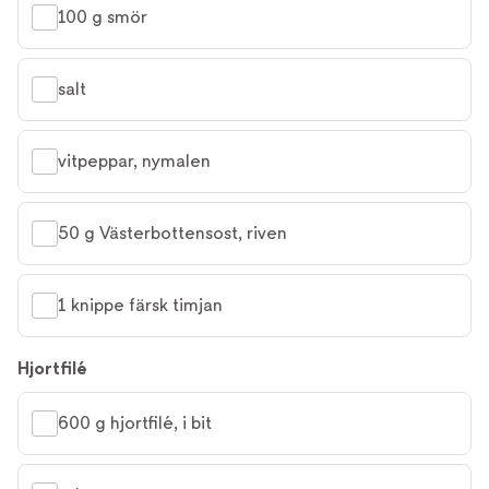
100 g smör
salt
vitpeppar, nymalen
50 g Västerbottensost, riven
1 knippe färsk timjan
Hjortfilé
600 g hjortfilé, i bit