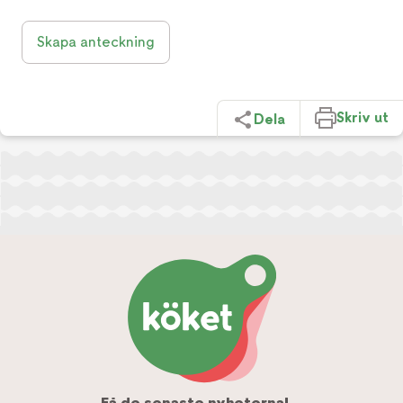
Skapa anteckning
Skriv ut
Dela
Få de senaste nyheterna!