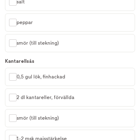
salt
peppar
smör (till stekning)
Kantarellsås
0,5 gul lök, finhackad
2 dl kantareller, förvällda
smör (till stekning)
1-2 msk majsstärkelse