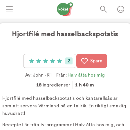
Hjortfilé med hasselbackspotatis
Foto:
Tv4
2
Spara
Betyg: 5 av 5 (2 röster)
Av:
John - Kil
Från:
Halv åtta hos mig
18
ingredienser
1 h 40 m
Hjortfilé med hasselbackspotatis och kantarellsås är
som att servera Värmland på en tallrik. En riktigt smaklig
huvudrätt!
Receptet är från tv-programmet Halv åtta hos mig, och