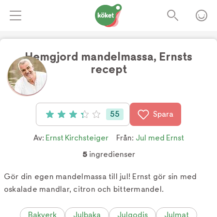
Hemgjord mandelmassa, Ernsts
recept
Foto:
Mikael Göransson
55
Spara
Betyg: 3.3 av 5 (55 röster)
Av:
Ernst Kirchsteiger
Från:
Jul med Ernst
5
ingredienser
Gör din egen mandelmassa till jul! Ernst gör sin med
oskalade mandlar, citron och bittermandel.
Bakverk
Julbaka
Julgodis
Julmat