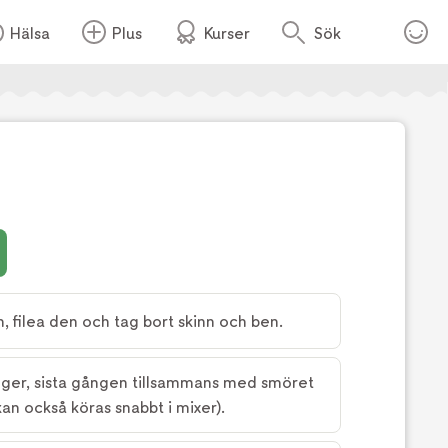
Hälsa
Plus
Kurser
Sök
Foto:
TV4
, filea den och tag bort skinn och ben.
gånger, sista gången tillsammans med smöret
kan också köras snabbt i mixer).