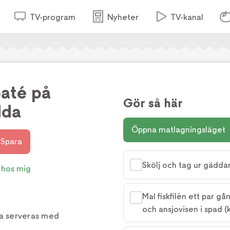
TV-program
Nyheter
TV-kanal
até på
Gör så här
dda
Öppna matlagningsläget
Spara
Skölj och tag ur gäddan
 hos mig
Mal fiskfilén ett par 
och ansjovisen i spad (
a serveras med