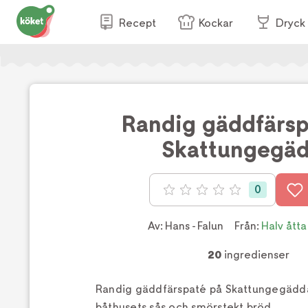
Recept
Kockar
Dryck
Randig gäddfärsp
Skattungegä
0
Betyg: 0 av 5
Av:
Hans - Falun
Från:
Halv åtta
20
ingredienser
Randig gäddfärspaté på Skattungegädd
båthusets sås och smörstekt bröd.