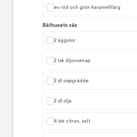
ev röd och grön karamellfärg
Båthusets sås
2 äggulor
2 tsk dijonsenap
2 dl vispgrädde
2 dl olja
4 tsk citron, saft