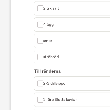
2 tsk salt
4 ägg
smör
ströbröd
Till ränderna
2-3 dillvippor
1 förp Slotts kaviar