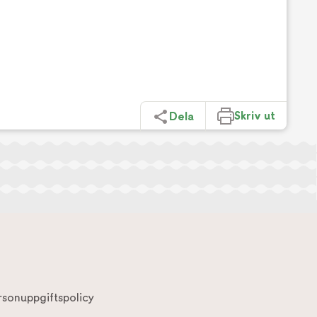
Skriv ut
Dela
rsonuppgiftspolicy