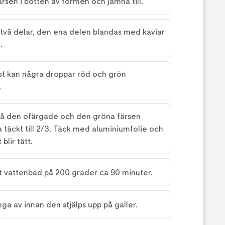
rsen i botten av formen och jämna till.
i två delar, den ena delen blandas med kaviar
.
ast kan några droppar röd och grön
.
på den ofärgade och den gröna färsen
 täckt till 2/3. Täck med aluminiumfolie och
blir tätt.
ett vattenbad på 200 grader ca 90 minuter.
nga av innan den stjälps upp på galler.