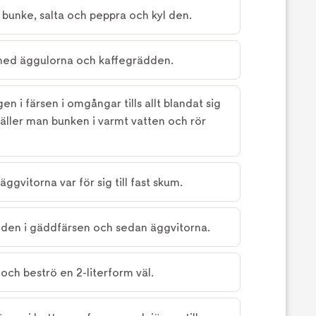
 bunke, salta och peppra och kyl den.
med äggulorna och kaffegrädden.
n i färsen i omgångar tills allt blandat sig
täller man bunken i varmt vatten och rör
ggvitorna var för sig till fast skum.
dden i gäddfärsen och sedan äggvitorna.
och beströ en 2-literform väl.