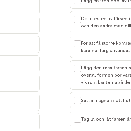
Lägg en tredjedel av fä
Dela resten av färsen 
och den andra med dill
För att få större kontr
karamellfärg användas
Lägg den rosa färsen 
överst, formen bör vara
vik runt kanterna så det 
Sätt in i ugnen i ett h
Tag ut och låt färsen å