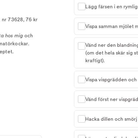
Lägg färsen i en rymlig
 nr 73628, 76 kr
Vispa samman mjölet 
ta hos mig
och
matörkockar.
Vänd ner den blandninge
eptet.
(om det hela skär sig s
kraftigt).
Vispa vispgrädden och ä
Vänd först ner vispgrä
Hacka dillen och smörj 