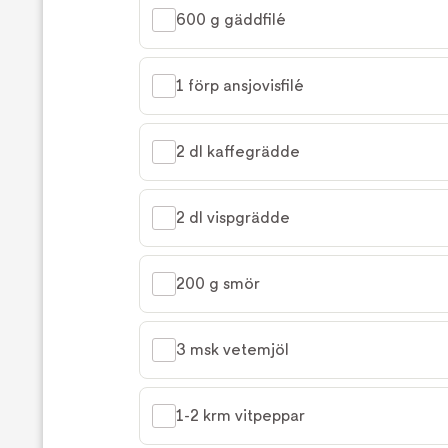
600 g gäddfilé
1 förp ansjovisfilé
2 dl kaffegrädde
2 dl vispgrädde
200 g smör
3 msk vetemjöl
1-2 krm vitpeppar