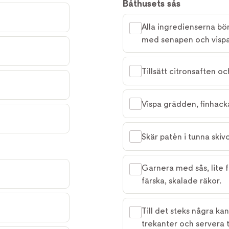
Båthusets sås
Alla ingredienserna b
med senapen och vispa 
Tillsätt citronsaften o
Vispa grädden, finhacka
Skär patén i tunna skivo
Garnera med sås, lite f
färska, skalade räkor.
Till det steks några kan
trekanter och servera ti