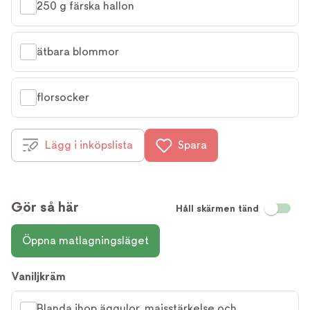
250 g färska hallon
ätbara blommor
florsocker
Lägg i inköpslista
Spara
Gör så här
Håll skärmen tänd
Öppna matlagningsläget
Vaniljkräm
Blanda ihop äggulor, majsstärkelse och