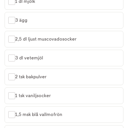
1 dl mjölk
3 ägg
2,5 dl ljust muscovadosocker
3 dl vetemjöl
2 tsk bakpulver
1 tsk vaniljsocker
1,5 msk blå vallmofrön