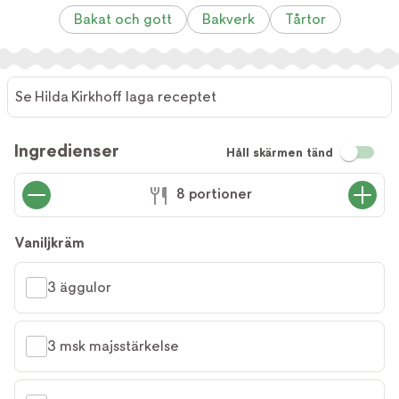
Bakat och gott
Bakverk
Tårtor
Se Hilda Kirkhoff laga receptet
Se Hilda
Kirkhoff
Ingredienser
Håll skärmen tänd
laga
receptet
8 portioner
Vaniljkräm
3 äggulor
3 msk majsstärkelse