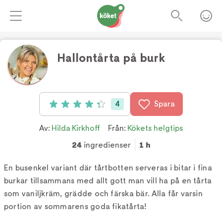
Hallontårta på burk
Foto:
TV4
4
Spara
Betyg: 4.3 av 5 (4 röster)
Av:
Hilda Kirkhoff
Från:
Kökets helgtips
24
ingredienser
1 h
En busenkel variant där tårtbotten serveras i bitar i fina
burkar tillsammans med allt gott man vill ha på en tårta
som vaniljkräm, grädde och färska bär. Alla får varsin
portion av sommarens goda fikatårta!