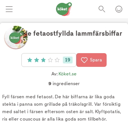
Grillade fetaostfyllda lammfärsbiffar
Foto:
TV4
19
Spara
Betyg: 2.89 av 5 (19 röster)
Av:
Köket.se
9
ingredienser
Fyll färsen med fetaost. De här biffarna är lika goda
stekta i panna som grillade på träkolsgrill. Var försiktig
med saltet i färsen eftersom osten är salt. Klyftpotatis,
ris eller couscous är alla lika goda som tillbehör.