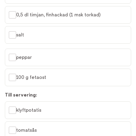
0,5 dl timjan, finhackad (1 msk torkad)
salt
peppar
100 g fetaost
Till servering:
klyftpotatis
tomatsås