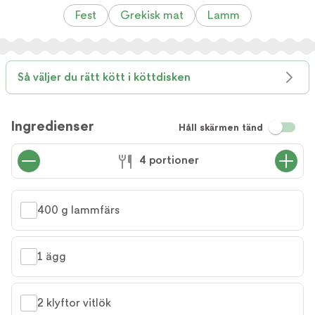
Fest
Grekisk mat
Lamm
Så väljer du rätt kött i köttdisken
Ingredienser
Håll skärmen tänd
4 portioner
400 g lammfärs
1 ägg
2 klyftor vitlök