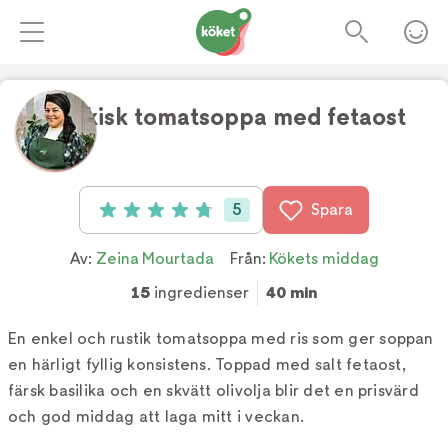
Grekisk tomatsoppa med fetaost
Foto:
TV4
5
Spara
Betyg: 4.8 av 5 (5 röster)
Av:
Zeina Mourtada
Från:
Kökets middag
15
ingredienser
40 min
En enkel och rustik tomatsoppa med ris som ger soppan
en härligt fyllig konsistens. Toppad med salt fetaost,
färsk basilika och en skvätt olivolja blir det en prisvärd
och god middag att laga mitt i veckan.