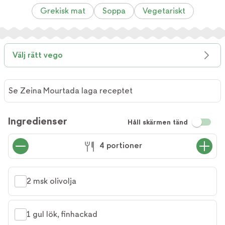
Grekisk mat
Soppa
Vegetariskt
Välj rätt vego
Se Zeina Mourtada laga receptet
Se Zeina
Mourtada
Ingredienser
Håll skärmen tänd
laga
receptet
4 portioner
2 msk olivolja
1 gul lök, finhackad