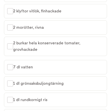
2 klyftor vitlök, finhackade
2 morötter, rivna
2 burkar hela konserverade tomater, 
grovhackade
7 dl vatten
1 dl grönsaksbuljongtärning
1 dl rundkornigt ris