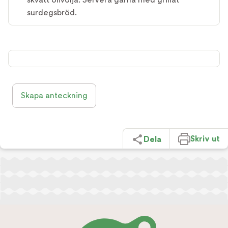
surdegsbröd.
Skapa anteckning
Skriv ut
Dela