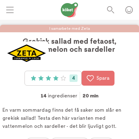
I samarbete med Zeta
Grekisk sallad med fetaost,
vattenmelon och sardeller
Foto:
Zeta
4
Spara
Betyg: 4 av 5 (4 röster)
14
ingredienser
20 min
En varm sommardag finns det få saker som slår en
grekisk sallad! Testa den här varianten med
vattenmelon och sardeller - det blir ljuvligt gott.