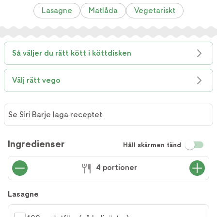
Lasagne
Matlåda
Vegetariskt
Så väljer du rätt kött i köttdisken
Välj rätt vego
Se Siri Barje laga receptet
Se Siri
Barje
Ingredienser
Håll skärmen tänd
laga
receptet
4 portioner
Lasagne