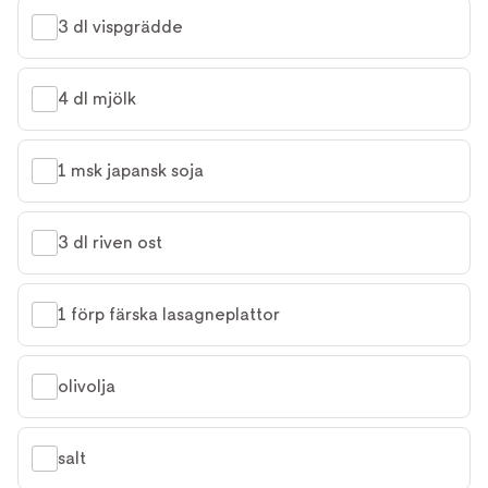
3 dl vispgrädde
4 dl mjölk
1 msk japansk soja
3 dl riven ost
1 förp färska lasagneplattor
olivolja
salt