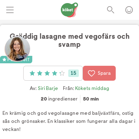
Gräddig lasagne med vegofärs och
svamp
Foto:
TV4
POPULÄRT
15
Spara
Betyg: 4.2 av 5 (15 röster)
Av:
Siri Barje
Från:
Kökets middag
20
ingredienser
50 min
En krämig och god vegolasagne med baljväxtfärs, ostig
sås och grönsaker. En klassiker som fungerar alla dagar i
veckan!