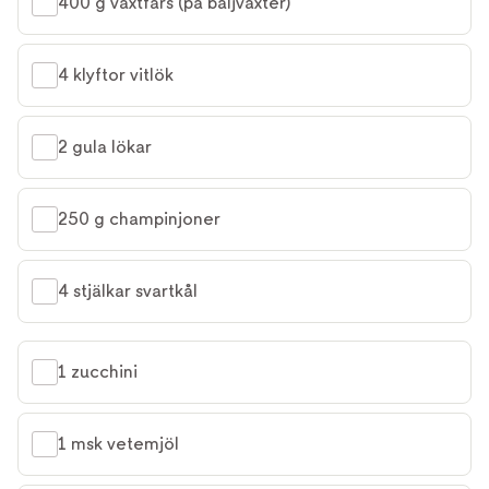
400 g växtfärs (på baljväxter)
4 klyftor vitlök
2 gula lökar
250 g champinjoner
4 stjälkar svartkål
1 zucchini
1 msk vetemjöl