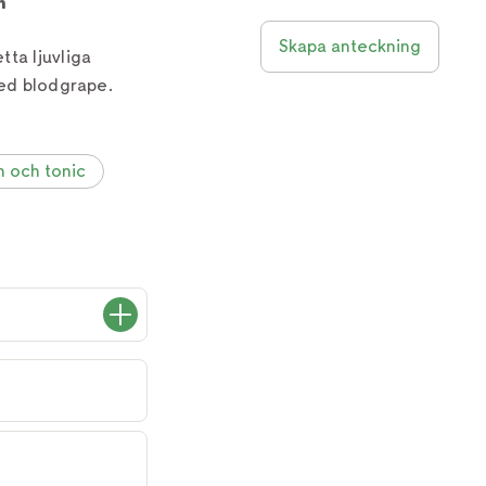
n
Skapa anteckning
ta ljuvliga
med blodgrape.
n och tonic