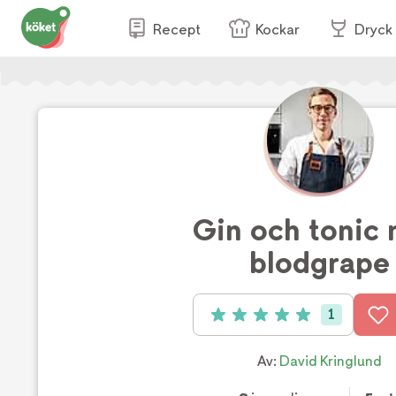
Recept
Kockar
Dryck
Gin och tonic
blodgrape
1
Betyg: 5 av 5 (1 röster)
Av:
David Kringlund