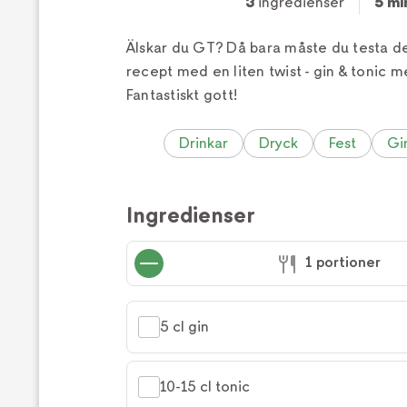
3
ingredienser
5 mi
Älskar du GT? Då bara måste du testa det
recept med en liten twist - gin & tonic 
Fantastiskt gott!
Drinkar
Dryck
Fest
Gi
Ingredienser
1 portioner
5 cl gin
10-15 cl tonic