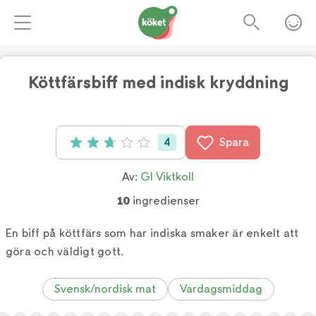
Köttfärsbiff med indisk kryddning
4
Spara
Betyg: 2.75 av 5 (4 röster)
Av:
GI Viktkoll
10
ingredienser
En biff på köttfärs som har indiska smaker är enkelt att
göra och väldigt gott.
Svensk/nordisk mat
Vardagsmiddag