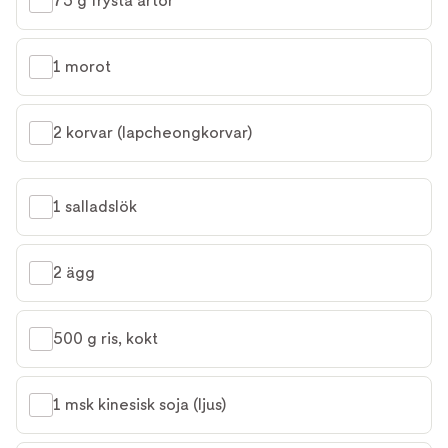
75 g frysta ärtor
1 morot
2 korvar (lapcheongkorvar)
1 salladslök
2 ägg
500 g ris, kokt
1 msk kinesisk soja (ljus)