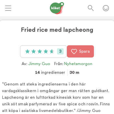
Fried rice med lapcheong
3
Spara
Betyg: 4.7 av 5 (3 röster)
Av:
Jimmy Guo
Från:
Nyhetsmorgon
14
ingredienser
30 m
”Genom att steka ingredienserna i den här
vardagsklassikern i omgångar ger man rätten guldkant.
Lapcheong är en lufttorkad kinesisk korv som har en
unik söt smak parfymerad av five spice och rosvin. Finns
att köpa i asiatiska livsmedelsbutiker.” /Jimmy Guo