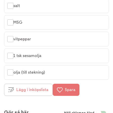
salt
MSG
vitpeppar
1 tsk sesamolja
olja (till stekning)
Lägg i inköpslista
Spara
Gör så här
Håll skärmen tänd