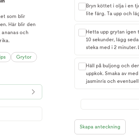
in
Bryn köttet i olja i en 
lite färg. Ta upp och lä
ket som blir
en. Här blir den
Hetta upp grytan igen ti
k ananas och
10 sekunder, lägg sedan
rika.
steka med i 2 minuter. L
ips
Grytor
Häll på buljong och den
uppkok. Smaka av med 
jasminris och eventuell
Skapa anteckning