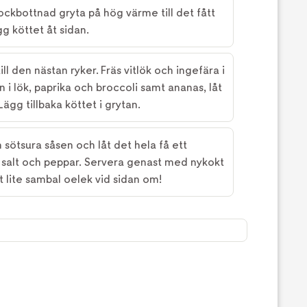
tjockbottnad gryta på hög värme till det fått
gg köttet åt sidan.
ll den nästan ryker. Fräs vitlök och ingefära i
 i lök, paprika och broccoli samt ananas, låt
ägg tillbaka köttet i grytan.
 sötsura såsen och låt det hela få ett
salt och peppar. Servera genast med nykokt
t lite sambal oelek vid sidan om!