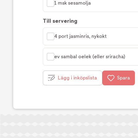
1 msk sesamolja
Till servering
4 port jasminris, nykokt
ev sambal oelek (eller sriracha)
Lägg i inköpslista
Spara