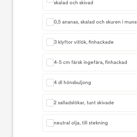
skalad och skivad
0,5 ananas, skalad och skuren i munss
3 klyftor vitlök, finhackade
4-5 cm färsk ingefära, finhackad
4 dl hönsbuljong
2 salladslökar, tunt skivade
neutral olja, till stekning