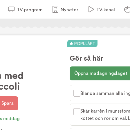
TV-program
Nyheter
TV-kanal
POPULÄRT
Gör så här
ås med
Öppna matlagningsläget
ccoli
Blanda samman alla ing
Spara
Skär karrén i munsstora
köttet och rör om väl.
s middag