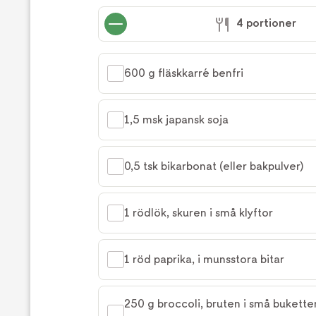
laga
4 portioner
receptet
600 g fläskkarré benfri
1,5 msk japansk soja
0,5 tsk bikarbonat (eller bakpulver)
1 rödlök, skuren i små klyftor
1 röd paprika, i munsstora bitar
250 g broccoli, bruten i små bukett