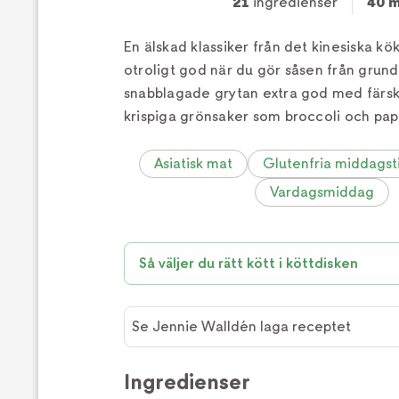
21
ingredienser
40 m
En älskad klassiker från det kinesiska kö
otroligt god när du gör såsen från grund
snabblagade grytan extra god med färs
krispiga grönsaker som broccoli och pap
Asiatisk mat
Glutenfria middagst
Vardagsmiddag
Så väljer du rätt kött i köttdisken
Se Jennie Walldén laga receptet
Se
Jennie
Ingredienser
Walldén