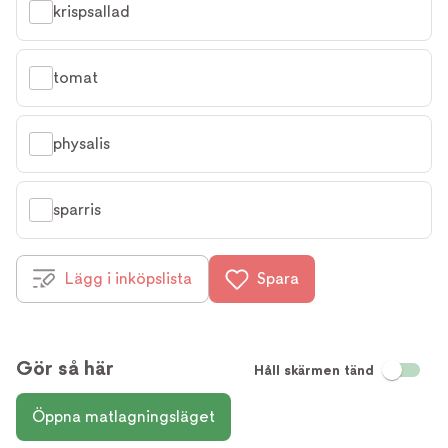
krispsallad
tomat
physalis
sparris
Lägg i inköpslista
Spara
Gör så här
Håll skärmen tänd
Öppna matlagningsläget