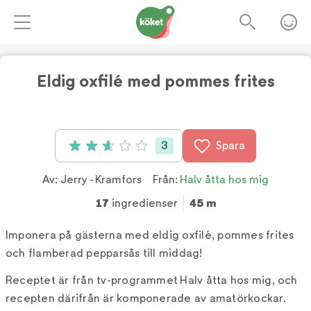
Eldig oxfilé med pommes frites
Foto:
Tv4
3
Spara
Betyg: 2.7 av 5 (3 röster)
Av:
Jerry - Kramfors
Från:
Halv åtta hos mig
17
ingredienser
45 m
Imponera på gästerna med eldig oxfilé, pommes frites
och flamberad pepparsås till middag!
Receptet är från tv-programmet Halv åtta hos mig, och
recepten därifrån är komponerade av amatörkockar.