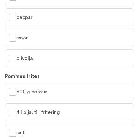
peppar
smör
olivolja
Pommes frites
600 g potatis
4 l olja, till fritering
salt