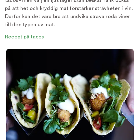
tacos - men välj en ljus lager utan beska! Tänk också
på att het och kryddig mat förstärker strävheten i vin.
Därför kan det vara bra att undvika sträva röda viner
till den typen av mat.
Recept på tacos