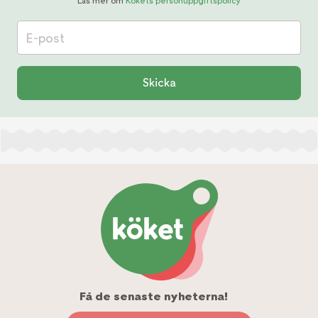
Läs mer om
Kökets personuppgiftspolicy
E-post
Skicka
Få de senaste nyheterna!