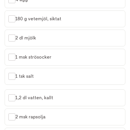
180 g vetemjöl, siktat
2 dl mjölk
1 msk strösocker
1 tsk salt
1,2 dl vatten, kallt
2 msk rapsolja