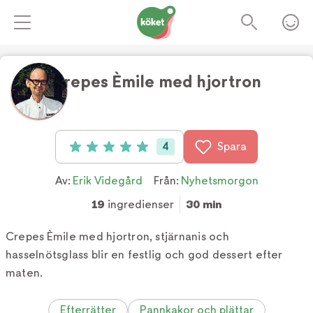
Crepes Èmile med hjortron
Foto:
Erik Videgård
4
Spara
Betyg: 5 av 5 (4 röster)
Av:
Erik Videgård
Från:
Nyhetsmorgon
19
ingredienser
30 min
Crepes Èmile med hjortron, stjärnanis och
hasselnötsglass blir en festlig och god dessert efter
maten.
Efterrätter
Pannkakor och plättar