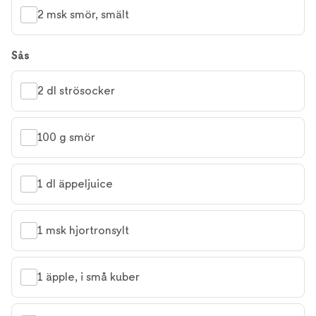
2 msk smör, smält
Sås
2 dl strösocker
100 g smör
1 dl äppeljuice
1 msk hjortronsylt
1 äpple, i små kuber