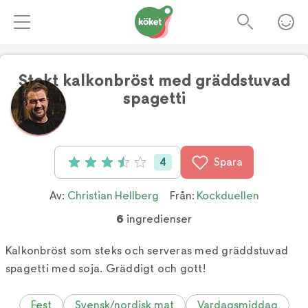
Stekt kalkonbröst med gräddstuvad
spagetti
Foto:
Julia Bejerot-Winkler
4
Spara
Betyg: 3.5 av 5 (4 röster)
Av:
Christian Hellberg
Från:
Kockduellen
6
ingredienser
Kalkonbröst som steks och serveras med gräddstuvad
spagetti med soja. Gräddigt och gott!
Fest
Svensk/nordisk mat
Vardagsmiddag