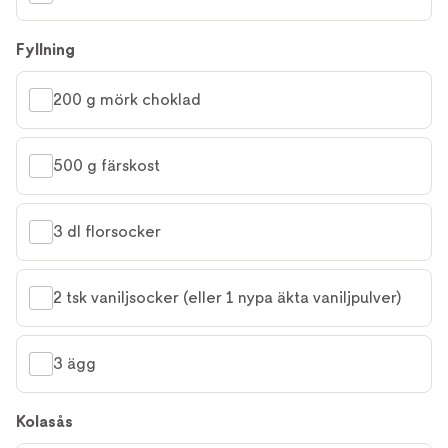
Fyllning
200 g mörk choklad
500 g färskost
3 dl florsocker
2 tsk vaniljsocker (eller 1 nypa äkta vaniljpulver)
3 ägg
Kolasås