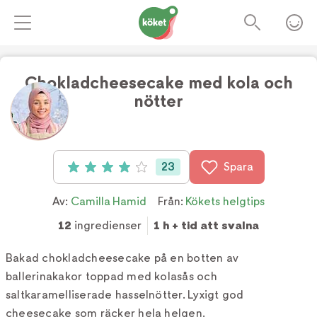
Chokladcheesecake med kola och
nötter
Foto:
TV4
23
Spara
Betyg: 4 av 5 (23 röster)
Av:
Camilla Hamid
Från:
Kökets helgtips
12
ingredienser
1 h + tid att svalna
Bakad chokladcheesecake på en botten av
ballerinakakor toppad med kolasås och
saltkaramelliserade hasselnötter. Lyxigt god
cheesecake som räcker hela helgen.