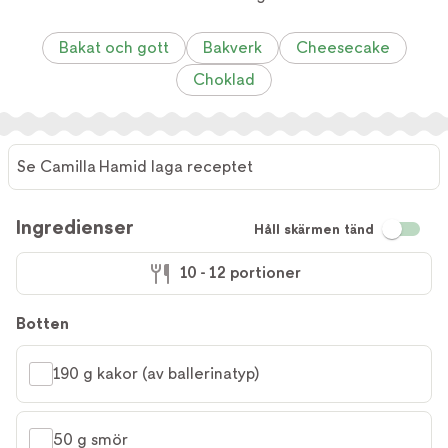
Bakat och gott
Bakverk
Cheesecake
Choklad
Se Camilla Hamid laga receptet
Se
Camilla
Ingredienser
Håll skärmen tänd
Hamid
laga
10 - 12 portioner
receptet
Botten
190 g kakor (av ballerinatyp)
50 g smör