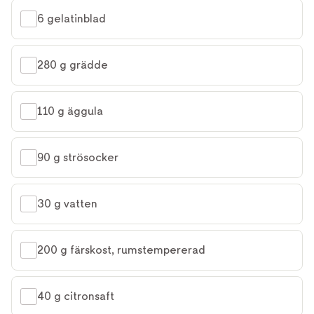
6 gelatinblad
280 g grädde
110 g äggula
90 g strösocker
30 g vatten
200 g färskost, rumstempererad
40 g citronsaft