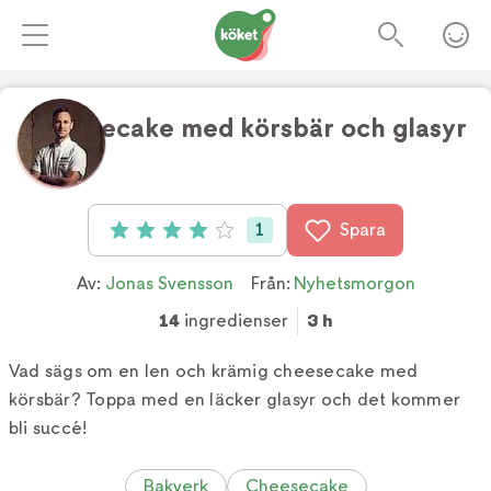
Cheesecake med körsbär och glasyr
Foto:
Tv4
1
Spara
Betyg: 4 av 5 (1 röster)
Av:
Jonas Svensson
Från:
Nyhetsmorgon
14
ingredienser
3 h
Vad sägs om en len och krämig cheesecake med
körsbär? Toppa med en läcker glasyr och det kommer
bli succé!
Bakverk
Cheesecake