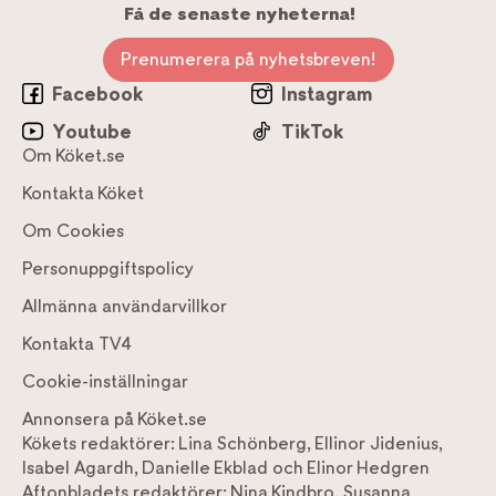
Få de senaste nyheterna!
Prenumerera på nyhetsbreven!
Facebook
Instagram
Youtube
TikTok
Om Köket.se
Kontakta Köket
Om Cookies
Personuppgiftspolicy
Allmänna användarvillkor
Kontakta TV4
Cookie-inställningar
Annonsera på Köket.se
Kökets redaktörer:
Lina Schönberg
,
Ellinor Jidenius
,
Isabel Agardh
,
Danielle Ekblad
och
Elinor Hedgren
Aftonbladets redaktörer:
Nina Kindbro
,
Susanna