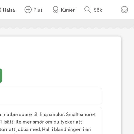
Hälsa
Plus
Kurser
Sök
Foto:
Tv4
n matberedare till fina smulor. Smält smöret
Tillsätt lite mer smör om du tycker att
torr att jobba med. Häll i blandningen i en