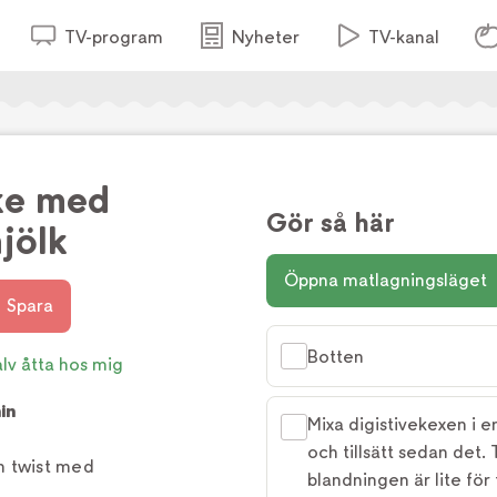
TV-program
Nyheter
TV-kanal
ke med
Gör så här
jölk
Öppna matlagningsläget
Spara
Botten
lv åtta hos mig
in
Mixa digistivekexen i e
och tillsätt sedan det. 
n twist med
blandningen är lite för 