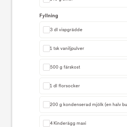
Fyllning
3 dl vispgrädde
1 tsk vaniljpulver
500 g färskost
1 dl florsocker
200 g kondenserad mjölk (en halv bu
4 Kinderägg maxi