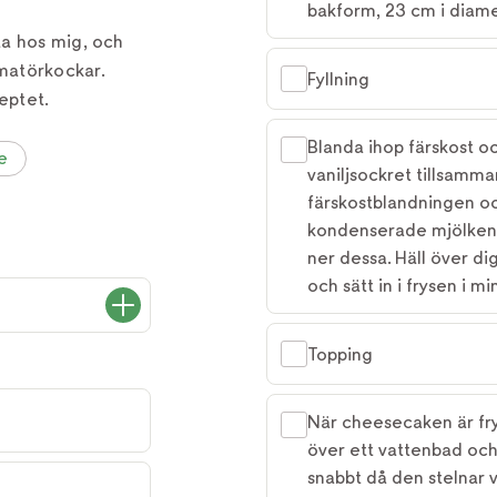
bakform, 23 cm i diamet
ta hos mig, och
matörkockar.
Fyllning
eptet.
Blanda ihop färskost o
e
vaniljsockret tillsamma
färskostblandningen och
kondenserade mjölken. 
ner dessa. Häll över di
och sätt in i frysen i m
Topping
När cheesecaken är fry
över ett vattenbad och
snabbt då den stelnar v