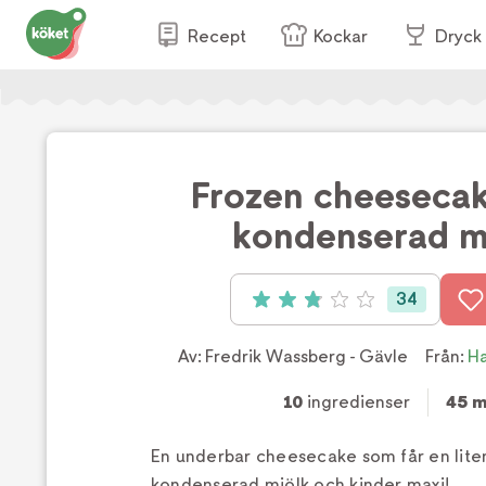
Recept
Kockar
Dryck
Frozen cheeseca
kondenserad m
34
Betyg: 2.9 av 5 (34 röster)
Av:
Fredrik Wassberg - Gävle
Från:
Ha
10
ingredienser
45 m
En underbar cheesecake som får en lite
kondenserad mjölk och kinder maxi!