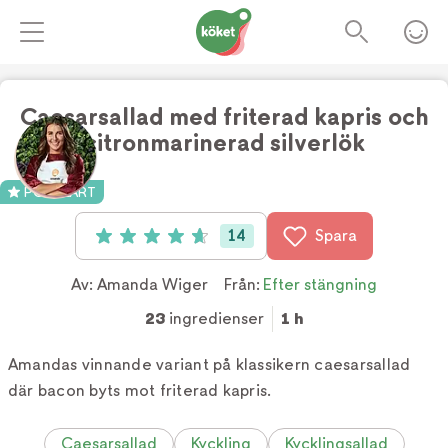
Caesarsallad med friterad kapris och
citronmarinerad silverlök
Foto:
TV4
POPULÄRT
14
Spara
Betyg: 4.7 av 5 (14 röster)
Av:
Amanda Wiger
Från:
Efter stängning
23
ingredienser
1 h
Amandas vinnande variant på klassikern caesarsallad
där bacon byts mot friterad kapris.
Caesarsallad
Kyckling
Kycklingsallad