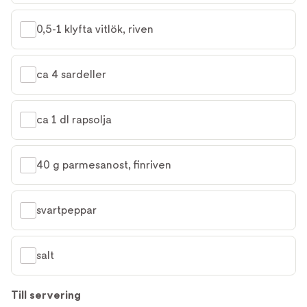
0,5-1 klyfta vitlök, riven
ca 4 sardeller
ca 1 dl rapsolja
40 g parmesanost, finriven
svartpeppar
salt
Till servering