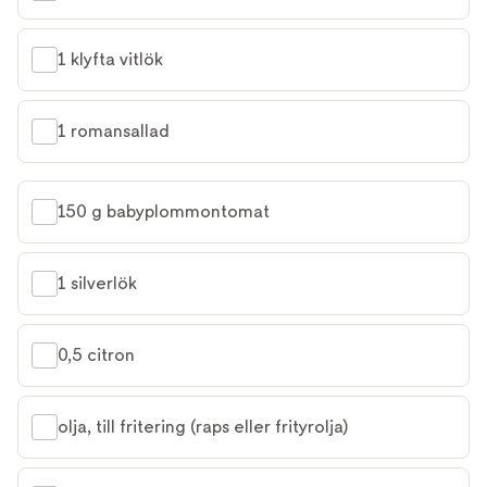
1 klyfta vitlök
1 romansallad
150 g babyplommontomat
1 silverlök
0,5 citron
olja, till fritering (raps eller frityrolja)