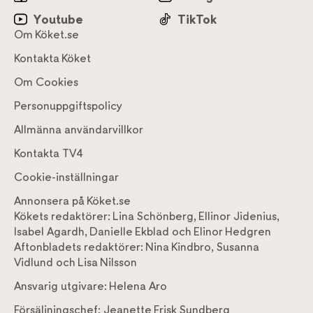
Youtube
TikTok
Om Köket.se
Kontakta Köket
Om Cookies
Personuppgiftspolicy
Allmänna användarvillkor
Kontakta TV4
Cookie-inställningar
Annonsera på Köket.se
Kökets redaktörer:
Lina Schönberg
,
Ellinor Jidenius
,
Isabel Agardh
,
Danielle Ekblad
och
Elinor Hedgren
Aftonbladets redaktörer:
Nina Kindbro
,
Susanna
Vidlund
och
Lisa Nilsson
Ansvarig utgivare:
Helena Aro
Försäljningschef:
Jeanette Frisk Sundberg