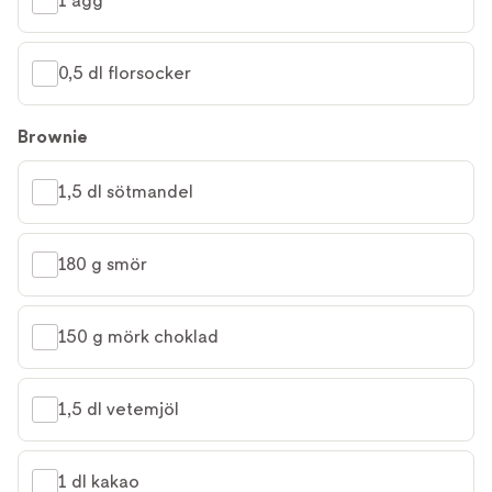
1 ägg
0,5 dl florsocker
Brownie
1,5 dl sötmandel
180 g smör
150 g mörk choklad
1,5 dl vetemjöl
1 dl kakao