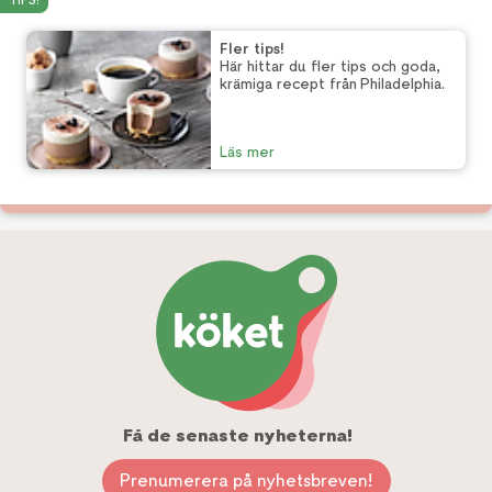
TIPS!
Fler tips!
Här hittar du fler tips och goda,
krämiga recept från Philadelphia.
Läs mer
Få de senaste nyheterna!
Prenumerera på nyhetsbreven!