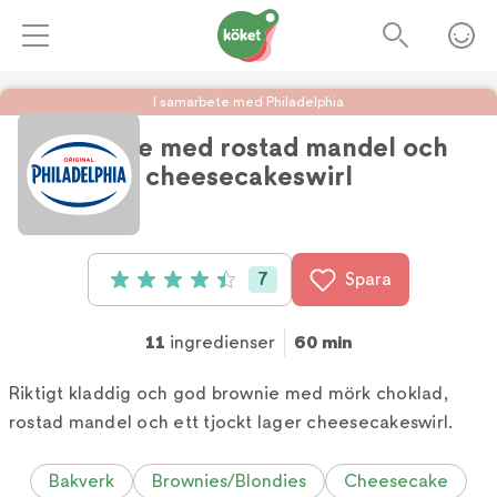
I samarbete med Philadelphia
Brownie med rostad mandel och
cheesecakeswirl
Foto:
köket.se
7
Spara
Betyg: 4.43 av 5 (7 röster)
11
ingredienser
60 min
Riktigt kladdig och god brownie med mörk choklad,
rostad mandel och ett tjockt lager cheesecakeswirl.
Bakverk
Brownies/Blondies
Cheesecake