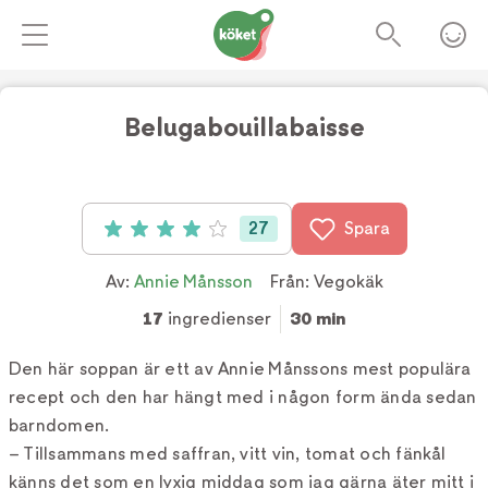
Belugabouillabaisse
Foto:
Annie Månsson
27
Spara
Betyg: 4 av 5 (27 röster)
Av:
Annie Månsson
Från:
Vegokäk
17
ingredienser
30 min
Den här soppan är ett av Annie Månssons mest populära
recept och den har hängt med i någon form ända sedan
barndomen.
– Tillsammans med saffran, vitt vin, tomat och fänkål
känns det som en lyxig middag som jag gärna äter mitt i