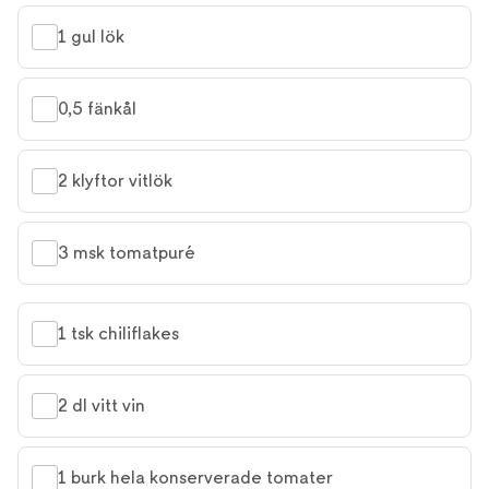
1 gul lök
0,5 fänkål
2 klyftor vitlök
3 msk tomatpuré
1 tsk chiliflakes
2 dl vitt vin
1 burk hela konserverade tomater