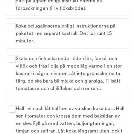
Sätt på ugnen enligt instruktionerna på
förpackningen till vitlöksbrödet.
Koka belugalinserna enligt instruktionerna på
paketet i en separat kastrull. Det tar runt 15
minuter.
Skala och finhacka under tiden lök, fänkål och
vitlök och fräs i olja på medellåg värme i en stor
kastrull i några minuter. Låt inte grönsakerna ta
färg, de ska bara bli mjuka och glansiga. Tillsätt
tomatpuré och chiliflakes och rör runt.
Häll i vin och låt hälften av vätskan koka bort. Häll
sen i tomater och krossa dem med baksidan av
en slev. Fyll på med vatten, buljongtärningar,
timjan och saffran. Låt koka långsamt utan lock i