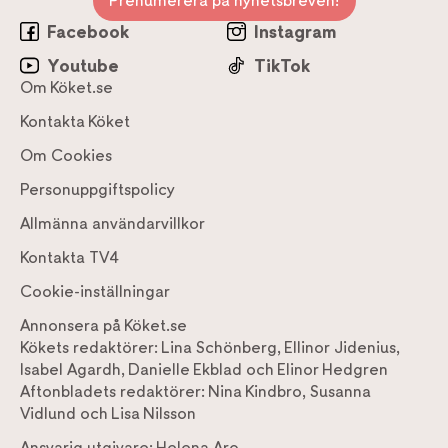
Prenumerera på nyhetsbreven!
Facebook
Instagram
Youtube
TikTok
Om Köket.se
Kontakta Köket
Om Cookies
Personuppgiftspolicy
Allmänna användarvillkor
Kontakta TV4
Cookie-inställningar
Annonsera på Köket.se
Kökets redaktörer:
Lina Schönberg
,
Ellinor Jidenius
,
Isabel Agardh
,
Danielle Ekblad
och
Elinor Hedgren
Aftonbladets redaktörer:
Nina Kindbro
,
Susanna
Vidlund
och
Lisa Nilsson
Ansvarig utgivare:
Helena Aro