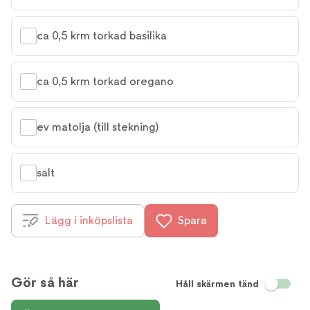
ca 0,5 krm torkad basilika
ca 0,5 krm torkad oregano
ev matolja (till stekning)
salt
Lägg i inköpslista
Spara
Gör så här
Håll skärmen tänd