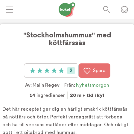
"Stockholmshummus" med
köttfärssås
2
Spara
Betyg: 5 av 5 (2 röster)
Av:
Malin Regev
Från:
Nyhetsmorgon
14
ingredienser
20 m + tid i kyl
Det här receptet ger dig en härligt smakrik köttfärssås
på nötfärs och örter. Perfekt vardagsrätt att förbeda
och ha till veckans matlåder eller middagar. Och riktigt
gott i ett pitabröd med hummus!