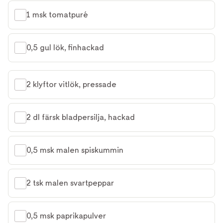
1 msk tomatpuré
0,5 gul lök, finhackad
2 klyftor vitlök, pressade
2 dl färsk bladpersilja, hackad
0,5 msk malen spiskummin
2 tsk malen svartpeppar
0,5 msk paprikapulver