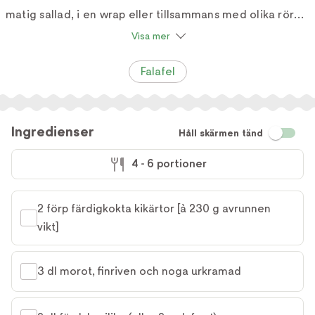
matig sallad, i en wrap eller tillsammans med olika röror
och ett gott bröd!” /Therese Elgquist
Visa mer
Falafel
Ingredienser
Håll skärmen tänd
4 - 6 portioner
2 förp färdigkokta kikärtor [à 230 g avrunnen 
vikt]
3 dl morot, finriven och noga urkramad