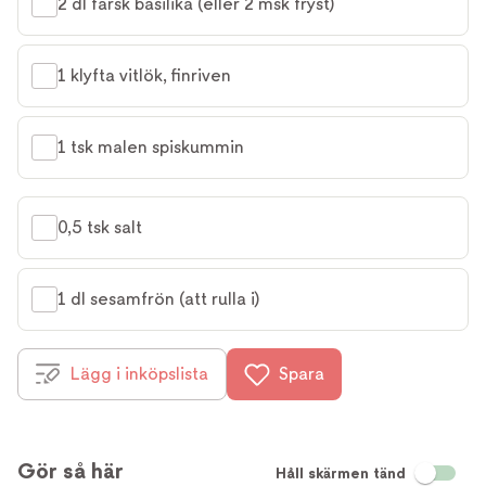
2 dl färsk basilika (eller 2 msk fryst)
1 klyfta vitlök, finriven
1 tsk malen spiskummin
0,5 tsk salt
1 dl sesamfrön (att rulla i)
Lägg i inköpslista
Spara
Gör så här
Håll skärmen tänd