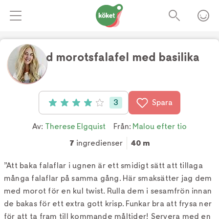
Bakad morotsfalafel med basilika
Foto:
Tv4
3
Spara
Betyg: 4 av 5 (3 röster)
Av:
Therese Elgquist
Från:
Malou efter tio
7
ingredienser
40 m
”Att baka falaflar i ugnen är ett smidigt sätt att tillaga
många falaflar på samma gång. Här smaksätter jag dem
med morot för en kul twist. Rulla dem i sesamfrön innan
de bakas för ett extra gott krisp. Funkar bra att frysa ner
för att ta fram till kommande måltider! Servera med en