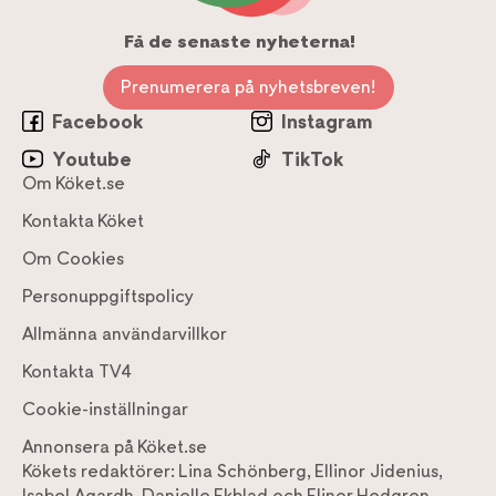
Få de senaste nyheterna!
Prenumerera på nyhetsbreven!
Facebook
Instagram
Youtube
TikTok
Om Köket.se
Kontakta Köket
Om Cookies
Personuppgiftspolicy
Allmänna användarvillkor
Kontakta TV4
Cookie-inställningar
Annonsera på Köket.se
Kökets redaktörer:
Lina Schönberg
,
Ellinor Jidenius
,
Isabel Agardh
,
Danielle Ekblad
och
Elinor Hedgren