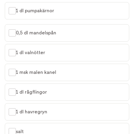
1 dl pumpakärnor
0,5 dl mandelspån
1 dl valnötter
1 msk malen kanel
1 dl rågflingor
1 dl havregryn
salt