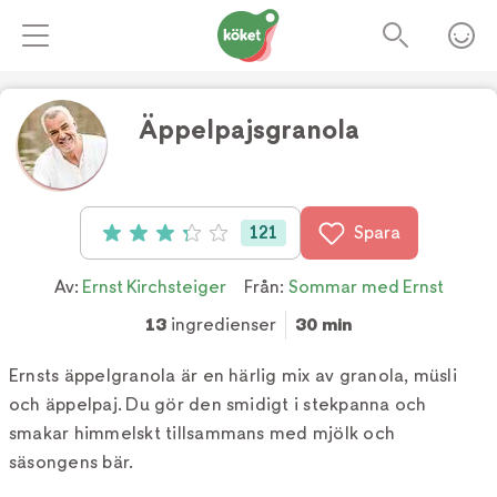
Äppelpajsgranola
Foto:
Mikael Göransson/TV4
121
Spara
Betyg: 3.3 av 5 (121 röster)
Av:
Ernst Kirchsteiger
Från:
Sommar med Ernst
13
ingredienser
30 min
Ernsts äppelgranola är en härlig mix av granola, müsli
och äppelpaj. Du gör den smidigt i stekpanna och
smakar himmelskt tillsammans med mjölk och
säsongens bär.