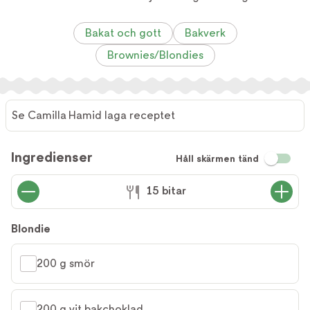
Bakat och gott
Bakverk
Brownies/Blondies
Se Camilla Hamid laga receptet
Se
Camilla
Ingredienser
Håll skärmen tänd
Hamid
laga
15 bitar
receptet
Blondie
200 g smör
200 g vit bakchoklad