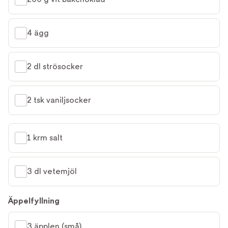
4 ägg
2 dl strösocker
2 tsk vaniljsocker
1 krm salt
3 dl vetemjöl
Äppelfyllning
3 äpplen (små)