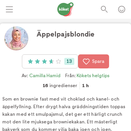
Äppelpajsblondie
Foto:
TV4
13
Spara
Betyg: 3.7 av 5 (13 röster)
Av:
Camilla Hamid
Från:
Kökets helgtips
16
ingredienser
1 h
Som en brownie fast med vit choklad och kanel- och
äppelfyllning. Efter drygt halva gräddningstiden toppas
kakan med ett smulpajsmul, det ger ett härligt crunch
mot den lite mjuksega browniekakan. Ett mästerligt
bakverk som du kommer vilja baka igen och igen.